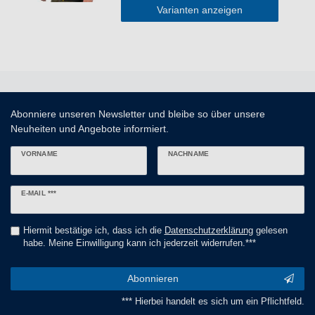
Varianten anzeigen
Abonniere unseren Newsletter und bleibe so über unsere
Neuheiten und Angebote informiert.
VORNAME
NACHNAME
Newsletter
E-MAIL ***
Honig
Hiermit bestätige ich, dass ich die
Daten­schutz­erklärung
gelesen
habe. Meine Einwilligung kann ich jederzeit widerrufen.***
Abonnieren
*** Hierbei handelt es sich um ein Pflichtfeld.