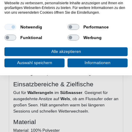
Webseite zu verbessern, personalisierte Inhalte anzuzeigen und Ihnen ein
und Ausziehen
großartiges Webseiten-Erlebnis zu bieten. Für weitere Informationen zu den
Reißverschlusstasche
– sicherer Stauraum für
von uns verwendeten Cookies öffnen Sie die Einstellungen.
Zubehör
Hochwertige Verarbeitung
– für dauerhaften
Notwendig
Performance
Einsatz
Sechs Größen erhältlich
– passende Passform
Funktional
Werbung
für jeden Angler
Technische Daten
Alle akzeptieren
Tasche:
Mit Reißverschluss
Auswahl speichern
Informationen
Verschluss:
Durchgehender Frontreißverschluss
Logo:
Komplett im Black Cat Design
Einsatzbereiche & Zielfische
Gut für
Wallerangeln
im
Süßwasser
. Geeignet für
ausgedehnte Ansitze auf
Wels
, ob am Flussufer oder an
großen Seen. Hält angenehm warm bei längeren
Sessions und schnellen Wetterwechseln.
Material
Material: 100% Polyester