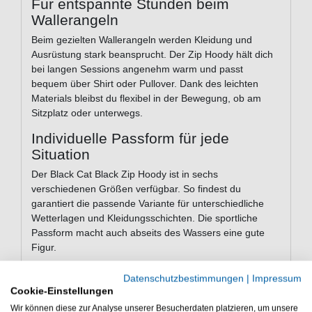
Für entspannte Stunden beim
Wallerangeln
Beim gezielten Wallerangeln werden Kleidung und
Ausrüstung stark beansprucht. Der Zip Hoody hält dich
bei langen Sessions angenehm warm und passt
bequem über Shirt oder Pullover. Dank des leichten
Materials bleibst du flexibel in der Bewegung, ob am
Sitzplatz oder unterwegs.
Individuelle Passform für jede
Situation
Der Black Cat Black Zip Hoody ist in sechs
verschiedenen Größen verfügbar. So findest du
garantiert die passende Variante für unterschiedliche
Wetterlagen und Kleidungsschichten. Die sportliche
Passform macht auch abseits des Wassers eine gute
Figur.
Die wichtigsten Vorteile auf einen
Datenschutzbestimmungen
|
Impressum
Blick
Cookie-Einstellungen
Durchgehender Reißverschluss
– schnelles An-
Wir können diese zur Analyse unserer Besucherdaten platzieren, um unsere