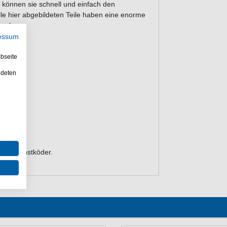
 können sie schnell und einfach den
le hier abgebildeten Teile haben eine enorme
ben kann.
essum
bseite
ndeten
s für Kunstköder.