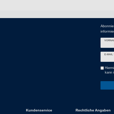
Abonnie
informier
VORNA
Newslett
E-MAIL 
Honig
Hiermi
kann i
Kundenservice
Rechtliche Angaben