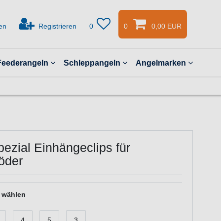
en
Registrieren
0
0
0,00 EUR
Feederangeln
Schleppangeln
Angelmarken
ezial Einhängeclips für
öder
e wählen
4
5
3