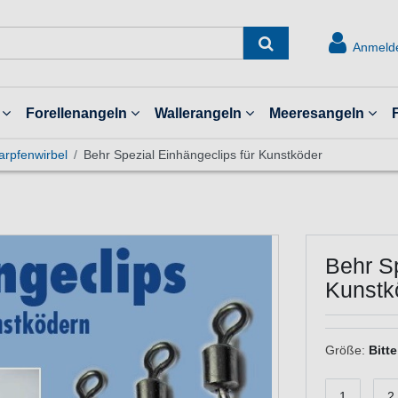
Anmeld
Forellenangeln
Wallerangeln
Meeresangeln
arpfenwirbel
Behr Spezial Einhängeclips für Kunstköder
Behr Sp
Kunstk
Größe:
Bitt
1
2