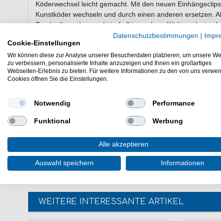
Köderwechsel leicht gemacht. Mit den neuen Einhängeclips
Kunstköder wechseln und durch einen anderen ersetzen. Al
Tragkraft, so dass es kein Aufbiegen bzw. Köderverlust ge
Datenschutzbestimmungen
|
Impr
Wirbelgröße
Tragkraft
Cookie-Einstellungen
1
12kg
Wir können diese zur Analyse unserer Besucherdaten platzieren, um unsere We
zu verbessern, personalisierte Inhalte anzuzeigen und Ihnen ein großartiges
2
19kg
Webseiten-Erlebnis zu bieten. Für weitere Informationen zu den von uns verwe
3
35kg
Cookies öffnen Sie die Einstellungen.
4
45kg
5
69kg
Notwendig
Performance
Funktional
Werbung
Inhalt: 5 Schnellwechselwirbel in der gewünschten Größe
Alle akzeptieren
Diese Behr Schnellwechselwirbel sind Spezial Einhängeclip
Auswahl speichern
Informationen
WEITERE INTERESSANTE ARTIKEL