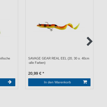
ifische
SAVAGE GEAR REAL EEL (20, 30 o. 40cm
Ro
-alle Farben)
Du
20,99 € *
a
In den Warenkorb