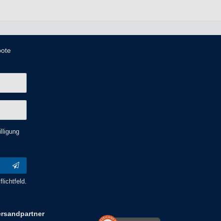
bote
lligung
lichtfeld.
ersandpartner