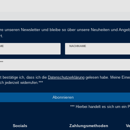
re unseren Newsletter und bleibe so über unsere Neuheiten und Ange
t.
ME
NACHNAME
er
***
t bestätige ich, dass ich die
Daten­schutz­erklärung
gelesen habe. Meine Einwi
ch jederzeit widerrufen.***
Abonnieren
*** Hierbei handelt es sich um ein Pf
Socials
Zahlungsmethoden
V