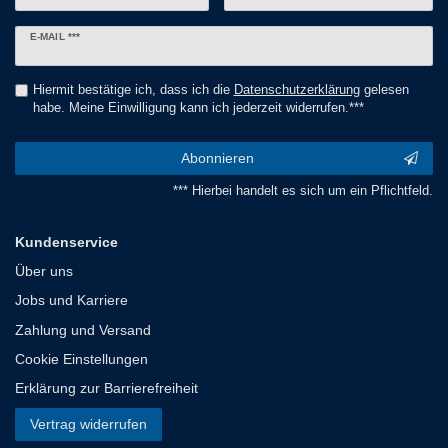
Newsletter
E-MAIL ***
Honig
Hiermit bestätige ich, dass ich die
Daten­schutz­erklärung
gelesen
habe. Meine Einwilligung kann ich jederzeit widerrufen.***
Abonnieren
*** Hierbei handelt es sich um ein Pflichtfeld.
Kundenservice
Über uns
Jobs und Karriere
Zahlung und Versand
Cookie Einstellungen
Erklärung zur Barrierefreiheit
Vertrag widerrufen