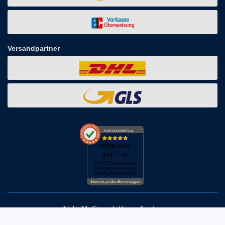
Versandpartner
AUSGEZEICHNET
.org
SEHR GUT
4.91
/ 5.00
173.452 Bewertungen
von hier, amazon.de,
ebay.de, facebook.com
Hinweis zu den Bewertungen
* inkl. MwSt. zzgl. Versandkosten
** Bei Variantenartikeln mit unterschiedlichen Preisen pro Variante