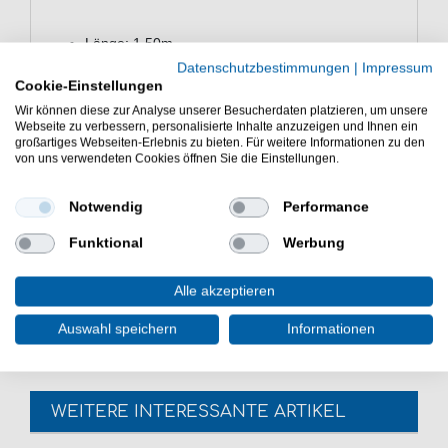
Länge: 1,50m
Schnurstärke: 0,40mm / Seitenarme 0,35mm
Datenschutzbestimmungen
|
Impressum
Hakengröße: 4
Cookie-Einstellungen
Anzahl der Haken: 6
Wir können diese zur Analyse unserer Besucherdaten platzieren, um unsere
Webseite zu verbessern, personalisierte Inhalte anzuzeigen und Ihnen ein
Inhalt: 1 Stück
großartiges Webseiten-Erlebnis zu bieten. Für weitere Informationen zu den
von uns verwendeten Cookies öffnen Sie die Einstellungen.
Notwendig
Performance
Funktional
Werbung
Behr Heringssystem mit 6 Mini-Shrimps zum
Heringsangeln in Dänemark, Norwegen oder
Alle akzeptieren
Deutschland.
Auswahl speichern
Informationen
WEITERE INTERESSANTE ARTIKEL