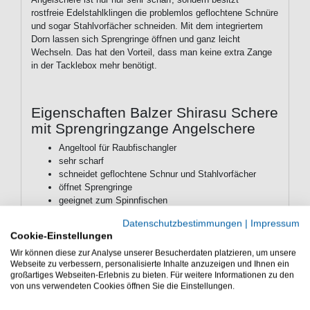
rostfreie Edelstahlklingen die problemlos geflochtene Schnüre
und sogar Stahlvorfächer schneiden. Mit dem integriertem
Dorn lassen sich Sprengringe öffnen und ganz leicht
Wechseln. Das hat den Vorteil, dass man keine extra Zange
in der Tacklebox mehr benötigt.
Eigenschaften Balzer Shirasu Schere
mit Sprengringzange Angelschere
Angeltool für Raubfischangler
sehr scharf
schneidet geflochtene Schnur und Stahlvorfächer
öffnet Sprengringe
geeignet zum Spinnfischen
Die Balzer Shirasu Angelschere mit Sprengringzange die
Datenschutzbestimmungen
|
Impressum
Cookie-Einstellungen
eignet sich zum Spinnfischen. Das Angeltool ist sehr gut
zum Raubfischangeln geeignet.
Wir können diese zur Analyse unserer Besucherdaten platzieren, um unsere
Webseite zu verbessern, personalisierte Inhalte anzuzeigen und Ihnen ein
großartiges Webseiten-Erlebnis zu bieten. Für weitere Informationen zu den
von uns verwendeten Cookies öffnen Sie die Einstellungen.