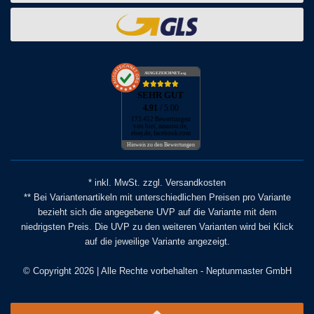
AUSGEZEICHNET
.org
SEHR GUT
4.91
/ 5.00
173.452 Bewertungen
von hier, amazon.de,
ebay.de, facebook.com
Hinweis zu den Bewertungen
* inkl. MwSt. zzgl. Versandkosten
** Bei Variantenartikeln mit unterschiedlichen Preisen pro Variante
bezieht sich die angegebene UVP auf die Variante mit dem
niedrigsten Preis. Die UVP zu den weiteren Varianten wird bei Klick
auf die jeweilige Variante angezeigt.
© Copyright 2026 | Alle Rechte vorbehalten - Neptunmaster GmbH