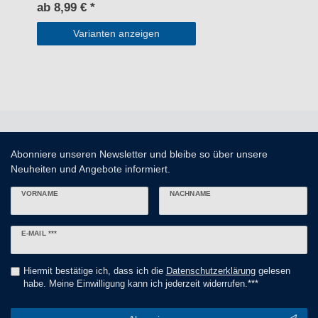
ab 8,99 € *
Varianten anzeigen
Abonniere unseren Newsletter und bleibe so über unsere
Neuheiten und Angebote informiert.
VORNAME
NACHNAME
Newsletter
E-MAIL ***
Honig
Hiermit bestätige ich, dass ich die
Daten­schutz­erklärung
gelesen
habe. Meine Einwilligung kann ich jederzeit widerrufen.***