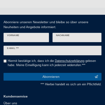
Abonniere unseren Newsletter und bleibe so über unsere
Neuheiten und Angebote informiert.
VORNAME
NACHNAME
Newsletter
E-MAIL ***
Honig
Hiermit bestätige ich, dass ich die
Daten­schutz­erklärung
gelesen
habe. Meine Einwilligung kann ich jederzeit widerrufen.***
Abonnieren
*** Hierbei handelt es sich um ein Pflichtfeld.
Kundenservice
Über uns