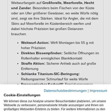
Weitwurfangeln auf
Großforelle, Meerforelle, Hecht
und Zander
. Besonders beim Fischen von der Küste
oder am Ufer größerer Gewässer, wo weite Würfe nötig
sind, zeigt sie ihre Stärken. Ideal für Angler, die mit dem
Sbiro auf Meerforelle im Küstenbereich werfen und
dabei höchste Präzision bei großen Distanzen
brauchen.
Weitwurf-Action:
Wirft Montagen bis 55 g mit
hoher Präzision
Direktes Bissempfinden:
Seitliche Öffnungen im
Rollenhalter ermöglichen Blanktkontakt
Straffe Aktion:
Sicherer Anhieb auch auf große
Entfernung
Schlanke Titanium-SIC-Beringung:
Reibungsarmer Schnurlauf für weite Würfe
Ergonomischer Korkgriff:
Ermüdungsarmes
Angeln auch bei langen Sessions
Datenschutzbestimmungen
|
Impressum
Hochwertige Optik:
KWX Carbon mit goldenen
Cookie-Einstellungen
Metallfäden und glänzend schwarzem Blank
Wir können diese zur Analyse unserer Besucherdaten platzieren, um unsere
Webseite zu verbessern, personalisierte Inhalte anzuzeigen und Ihnen ein
Technische Daten
großartiges Webseiten-Erlebnis zu bieten. Für weitere Informationen zu den