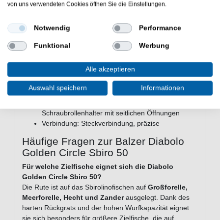
von uns verwendeten Cookies öffnen Sie die Einstellungen.
Länge: 3,65 m
3-teilig
Notwendig
Performance
Transportlänge: 126cm
Wurfgewicht: 10-50g
Funktional
Werbung
Gewicht: 313g
Blank: IM-7 Kohlefaser in Kombination mit KWX
Alle akzeptieren
Carbon
Beringung: Titanium SIC, schlank
Auswahl speichern
Informationen
Griff: Kork
Rollenhalter: Edelstahl/Nylon ABS,
Schraubrollenhalter mit seitlichen Öffnungen
Verbindung: Steckverbindung, präzise
Häufige Fragen zur Balzer Diabolo
Golden Circle Sbiro 50
Für welche Zielfische eignet sich die Diabolo
Golden Circle Sbiro 50?
Die Rute ist auf das Sbirolinofischen auf
Großforelle,
Meerforelle, Hecht und Zander
ausgelegt. Dank des
harten Rückgrats und der hohen Wurfkapazität eignet
sie sich besonders für größere Zielfische, die auf