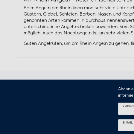
Beim Angeln am Rhein kann man sehr viele untersch
Güstern, Giebel, Schleien, Barben, Nasen und Karp
genannten Arten kommen in durchaus nennenswerten 
unterschiedliche Angeltechniken anwenden. Vom Sti
möglich. Auch das Nachtangeln ist an sehr vielen St
Guten Angelruten, um am Rhein Angeln zu gehen, fi
Abonnie
informier
VORNA
Newslett
E-MAIL 
Honig