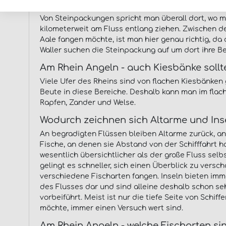
Steinpackungen sind häufig gute Spot
Von Steinpackungen spricht man überall dort, wo mi
kilometerweit am Fluss entlang ziehen. Zwischen d
Aale fangen möchte, ist man hier genau richtig, da
Waller suchen die Steinpackung auf um dort ihre Be
Am Rhein Angeln - auch Kiesbänke sollt
Viele Ufer des Rheins sind von flachen Kiesbänken
Beute in diese Bereiche. Deshalb kann man im flac
Rapfen, Zander und Welse.
Wodurch zeichnen sich Altarme und Ins
An begradigten Flüssen bleiben Altarme zurück, an
Fische, an denen sie Abstand von der Schifffahrt h
wesentlich übersichtlicher als der große Fluss selb
gelingt es schneller, sich einen Überblick zu vers
verschiedene Fischarten fangen. Inseln bieten imm
des Flusses dar und sind alleine deshalb schon sehr
vorbeiführt. Meist ist nur die tiefe Seite von Schi
möchte, immer einen Versuch wert sind.
Am Rhein Angeln - welche Fischarten si