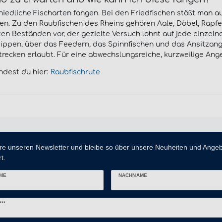
iedliche Fischarten fangen. Bei den Friedfischen stößt man au
fen. Zu den Raubfischen des Rheins gehören Aale, Döbel, Rapfe
Beständen vor, der gezielte Versuch lohnt auf jede einzelne
ppen, über das Feedern, das Spinnfischen und das Ansitzangel
recken erlaubt. Für eine abwechslungsreiche, kurzweilige Angele
ndest du hier:
Raubfischrute
re unseren Newsletter und bleibe so über unsere Neuheiten und Ange
t.
ME
NACHNAME
er
***