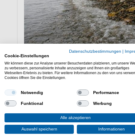
Datenschutzbestimmungen
|
Impr
Cookie-Einstellungen
Am Rhein Angeln - welche Angelplätze g
Wir können diese zur Analyse unserer Besucherdaten platzieren, um unsere We
zu verbessern, personalisierte Inhalte anzuzeigen und Ihnen ein großartiges
Wie bereits erwähnt gibt es am Rhein sehr viele i
Webseiten-Erlebnis zu bieten. Für weitere Informationen zu den von uns verwe
Platz, der den persönlichen anglerischen Vorlieben
Cookies öffnen Sie die Einstellungen.
Rhein.
Notwendig
Performance
Buhnen sind gute Angelplätze beim Ang
Buhnen sind Steinwälle sind immer gute Plätze um 
Funktional
Werbung
abzufangen und zu brechen. Wenn mehrere Buhnen
In diesen Buhnenbecken bilden sich typische Ström
Alle akzeptieren
am Rhein fischen möchte, kann hier viele verschie
genauso, wie Hechte.
Auswahl speichern
Informationen