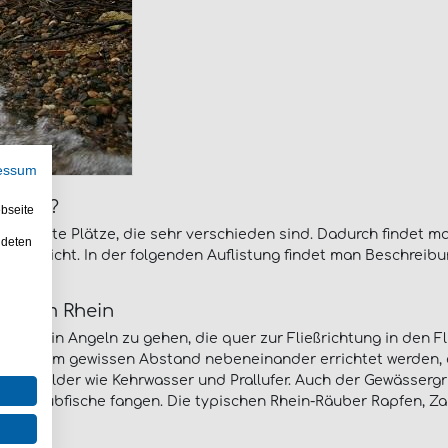
essum
ibt es?
bseite
nteressante Plätze, die sehr verschieden sind. Dadurch findet
ndeten
 entspricht. In der folgenden Auflistung findet man Beschrei
eln im Rhein
am Rhein Angeln zu gehen, die quer zur Fließrichtung in den F
 in einem gewissen Abstand nebeneinander errichtet werden
ungsbilder wie Kehrwasser und Prallufer. Auch der Gewässergr
dene Raubfische fangen. Die typischen Rhein-Räuber Rapfen, Z