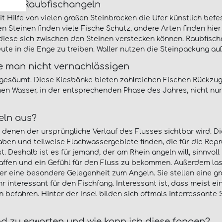
s zum Raubfischangeln
t Hilfe von vielen großen Steinbrocken die Ufer künstlich bef
en Steinen finden viele Fische Schutz, andere Arten finden hi
 diese sich zwischen den Steinen verstecken können. Raubfisch
ute in die Enge zu treiben. Waller nutzen die Steinpackung a
e man nicht vernachlässigen
 gesäumt. Diese Kiesbänke bieten zahlreichen Fischen Rückzugs
hen Wasser, in der entsprechenden Phase des Jahres, nicht nur
eln aus?
 denen der ursprüngliche Verlauf des Flusses sichtbar wird. D
aben und teilweise Flachwassergebiete finden, die für die Repr
st. Deshalb ist es für jemand, der am Rhein angeln will, sinnvo
chaffen und ein Gefühl für den Fluss zu bekommen. Außerdem las
er eine besondere Gelegenheit zum Angeln. Sie stellen eine gr
 interessant für den Fischfang. Interessant ist, dass meist ein
ffen befahren. Hinter der Insel bilden sich oftmals interressa
nd zu erwarten und wie kann ich diese fangen?