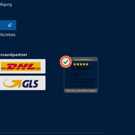
lligung
lichtfeld.
ersandpartner
AUSGEZEICHNET
.org
SEHR GUT
4.91
/ 5.00
173.452 Bewertungen
von hier, amazon.de,
ebay.de, facebook.com
Hinweis zu den Bewertungen