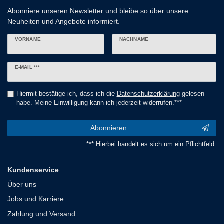
Abonniere unseren Newsletter und bleibe so über unsere
Neuheiten und Angebote informiert.
VORNAME
NACHNAME
Newsletter
E-MAIL ***
Honig
Hiermit bestätige ich, dass ich die
Daten­schutz­erklärung
gelesen
habe. Meine Einwilligung kann ich jederzeit widerrufen.***
Abonnieren
*** Hierbei handelt es sich um ein Pflichtfeld.
Kundenservice
Über uns
Jobs und Karriere
Zahlung und Versand