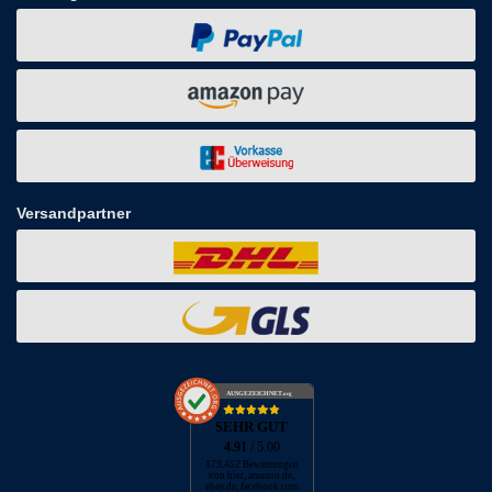
Versandpartner
AUSGEZEICHNET
.org
SEHR GUT
4.91
/ 5.00
173.452 Bewertungen
von hier, amazon.de,
ebay.de, facebook.com