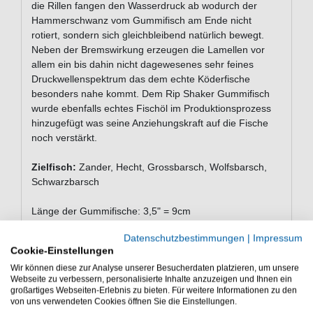
die Rillen fangen den Wasserdruck ab wodurch der
Hammerschwanz vom Gummifisch am Ende nicht
rotiert, sondern sich gleichbleibend natürlich bewegt.
Neben der Bremswirkung erzeugen die Lamellen vor
allem ein bis dahin nicht dagewesenes sehr feines
Druckwellenspektrum das dem echte Köderfische
besonders nahe kommt. Dem Rip Shaker Gummifisch
wurde ebenfalls echtes Fischöl im Produktionsprozess
hinzugefügt was seine Anziehungskraft auf die Fische
noch verstärkt.
Zielfisch:
Zander, Hecht, Grossbarsch, Wolfsbarsch,
Schwarzbarsch
Länge der Gummifische: 3,5" = 9cm
Datenschutzbestimmungen
|
Impressum
Lieferumfang: 5 Fox Rage Rip Shaker Gummifische
Cookie-Einstellungen
Fox Rage Rip Shaker sind Fox Gummifische mit
Wir können diese zur Analyse unserer Besucherdaten platzieren, um unsere
Webseite zu verbessern, personalisierte Inhalte anzuzeigen und Ihnen ein
Rippenmuster an den Seiten. Sehr lebendige
großartiges Webseiten-Erlebnis zu bieten. Für weitere Informationen zu den
Gummifische.
von uns verwendeten Cookies öffnen Sie die Einstellungen.