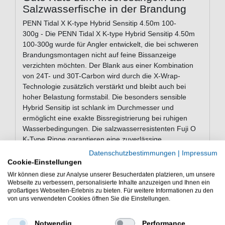
Salzwasserfische in der Brandung
PENN Tidal X K-type Hybrid Sensitip 4.50m 100-
300g - Die PENN Tidal X K-type Hybrid Sensitip 4.50m
100-300g wurde für Angler entwickelt, die bei schweren
Brandungsmontagen nicht auf feine Bissanzeige
verzichten möchten. Der Blank aus einer Kombination
von 24T- und 30T-Carbon wird durch die X-Wrap-
Technologie zusätzlich verstärkt und bleibt auch bei
hoher Belastung formstabil. Die besonders sensible
Hybrid Sensitip ist schlank im Durchmesser und
ermöglicht eine exakte Bissregistrierung bei ruhigen
Wasserbedingungen. Die salzwasserresistenten Fuji O
K-Type Ringe garantieren eine zuverlässige
Schnurführung bei schweren Montagen. Ein griffiger X-
Datenschutzbestimmungen
|
Impressum
Shrink-Griff sorgt für kontrolliertes Werfen und sicheres
Cookie-Einstellungen
Handling in jeder Situation. Die Rute eignet sich für
Wir können diese zur Analyse unserer Besucherdaten platzieren, um unsere
Situationen, in denen große Wurfweiten mit hoher
Webseite zu verbessern, personalisierte Inhalte anzuzeigen und Ihnen ein
großartiges Webseiten-Erlebnis zu bieten. Für weitere Informationen zu den
Sensibilität gefragt sind.
von uns verwendeten Cookies öffnen Sie die Einstellungen.
Notwendig
Performance