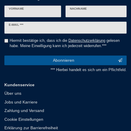
VORNAME
NACHNAME
Newsletter
E-MAIL ***
Honig
Hiermit bestätige ich, dass ich die
Daten­schutz­erklärung
gelesen
habe. Meine Einwilligung kann ich jederzeit widerrufen.***
Abonnieren
*** Hierbei handelt es sich um ein Pflichtfeld.
Kundenservice
Über uns
Jobs und Karriere
Zahlung und Versand
Cookie Einstellungen
Erklärung zur Barrierefreiheit