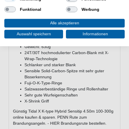
Eigenschaften der PENN Tidal X K-
type Hybrid Sensitip 4.50m 100-300g
Funktional
Werbung
PENN Meeresrute zum Brandungsangeln
Länge: 450cm
Alle akzeptieren
Wurfgewicht: 100-300g
Auswahl speichern
Informationen
Teile: 3
Transportlänge: 157cm
Gewicht: 630g
24T/30T hochmodulierter Carbon-Blank mit X-
Wrap-Technologie
Schlanker und starker Blank
Sensible Solid-Carbon-Spitze mit sehr guter
Bisserkennung
Fuji-O-K-Type-Ringe
Salzwasserbeständige Ringe und Rollenhalter
Sehr gute Wurfeigenschaften
X-Shrink Griff
Günstig Tidal X K-type Hybrid Sensitip 4.50m 100-300g
online kaufen & sparen. PENN Rute zum
Brandungsangeln. - HIER Brandungsrute bestellen.