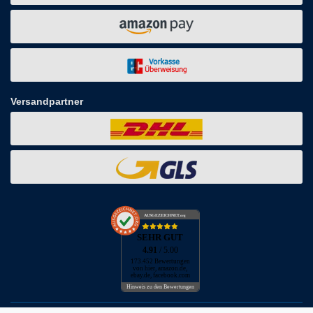
Versandpartner
AUSGEZEICHNET
.org
SEHR GUT
4.91
/ 5.00
173.452 Bewertungen
von hier, amazon.de,
ebay.de, facebook.com
Hinweis zu den Bewertungen