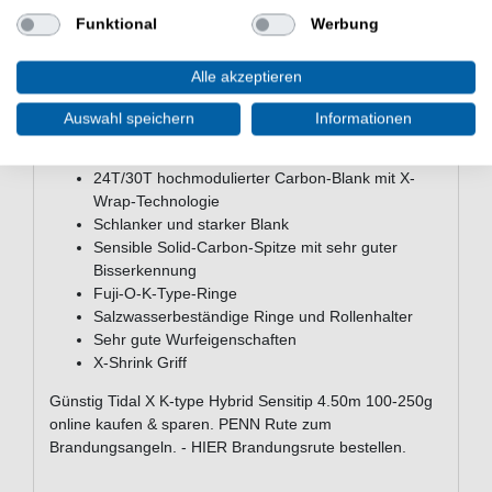
type Hybrid Sensitip 4.50m 100-250g
Funktional
Werbung
PENN Meeresrute zum Brandungsangeln
Länge: 450cm
Alle akzeptieren
Wurfgewicht: 100-250g
Teile: 3
Auswahl speichern
Informationen
Transportlänge: 157cm
Gewicht: 600g
24T/30T hochmodulierter Carbon-Blank mit X-
Wrap-Technologie
Schlanker und starker Blank
Sensible Solid-Carbon-Spitze mit sehr guter
Bisserkennung
Fuji-O-K-Type-Ringe
Salzwasserbeständige Ringe und Rollenhalter
Sehr gute Wurfeigenschaften
X-Shrink Griff
Günstig Tidal X K-type Hybrid Sensitip 4.50m 100-250g
online kaufen & sparen. PENN Rute zum
Brandungsangeln. - HIER Brandungsrute bestellen.