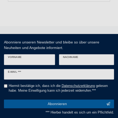
Abonniere unseren Newsletter und bleibe so über unsere
Neuheiten und Angebote informiert.
VORNAME
NACHNAME
Newsletter
E-MAIL ***
Honig
Hiermit bestätige ich, dass ich die
Daten­schutz­erklärung
gelesen
habe. Meine Einwilligung kann ich jederzeit widerrufen.***
Abonnieren
*** Hierbei handelt es sich um ein Pflichtfeld.