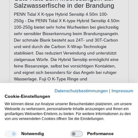
Salzwasserfische in der Brandung
PENN Tidal X K-type Hybrid Sensitip 4.50m 100-
250g - Die PENN Tidal X K-type Hybrid Sensitip 4.50m
100-250g bietet sehr hohe Wurfweiten bei gleichzeitig
sehr sensibler Bisserkennung beim Brandungsangeln.
Der schmale Blank besteht aus 24T- und 30T-Carbon
und wird durch die Carbon X-Wrap-Technologie
stabilisiert. Das reduziert Verwindung und unterstützt
zielgenaue Würfe. Die Hybrid Sensitip ermöglicht eine
feine Bissanzeige, selbst bei vorsichtigen Kontakten,
und eignet sich besonders für das Angeln bei ruhiger
Wasserlage. Fuji O K-Type Ringe und
salzwasserresistente Komponenten sorgen für eine
Datenschutzbestimmungen
|
Impressum
lange Lebensdauer, auch bei regelmäßiger Nutzung.
Cookie-Einstellungen
Der X-Shrink-Griff bietet sicheren Halt auch bei nassem
Wir können diese zur Analyse unserer Besucherdaten platzieren, um unsere
Wetter. Diese Rute ist eine vielseitige Lösung für das
Webseite zu verbessern, personalisierte Inhalte anzuzeigen und Ihnen ein
präzise Brandungsangeln über große Distanzen.
großartiges Webseiten-Erlebnis zu bieten. Für weitere Informationen zu den
von uns verwendeten Cookies öffnen Sie die Einstellungen.
Eigenschaften der PENN Tidal X K-
Notwendig
Performance